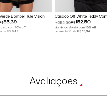
Comprar
Comprar
Verde Bomber Tule Vision
Casaco Off White Teddy Co
85,39
152,50
252,90
R$
R$
R$
 Boleto com
10% off
via Pix ou Boleto com
10% off
10x de R$
9,49
ou em até 10x de R$
16,94
Avaliações