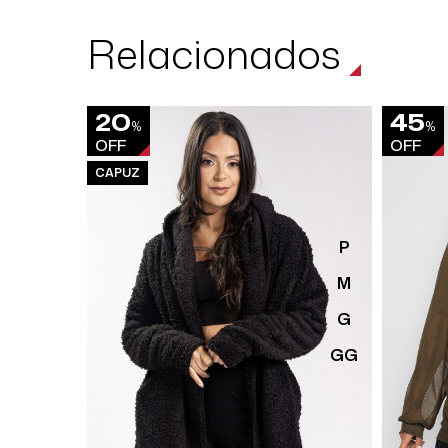
Relacionados
20
45
%
%
OFF
OFF
CAPUZ
P
M
G
GG