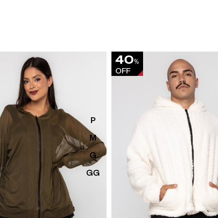
40
%
OFF
P
M
G
GG