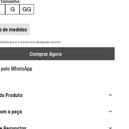
o tamanho:
M
G
GG
a de medidas
r/estampa e o tamanho desejado acima
Comprar Agora
 pelo WhatsApp
do Produto
com a peça
 e Respostas