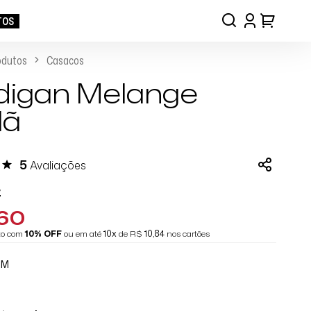
TOS
odutos
Casacos
digan Melange
lã
5
Avaliações
7
,60
eto com
10% OFF
ou em até
10x
de R$
10,84
nos cartões
OM