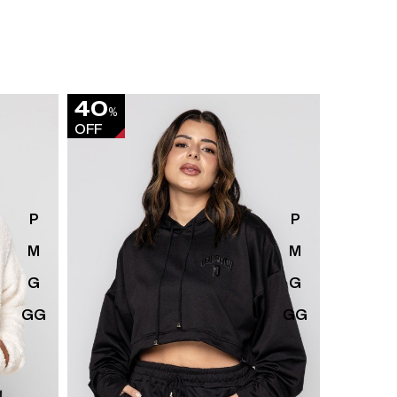
40
40
%
%
OFF
OFF
P
P
M
M
G
G
GG
GG