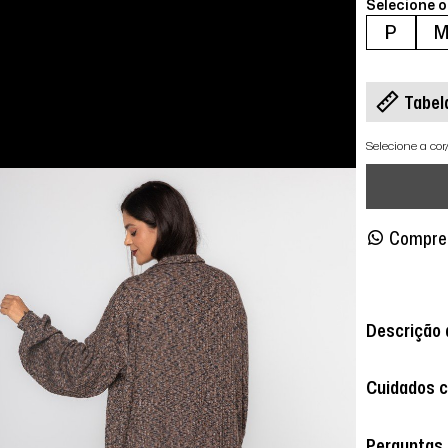
Selecione 
P
Tabel
Selecione a co
Compre
Descrição 
Cuidados 
Perguntas