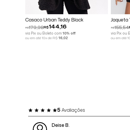
Comprar
Casaco Urban Teddy Black
Jaqueta 
144,16
179,98
155,54
R$
R$
R$
via Pix ou Boleto com
10% off
via Pix ou
ou em até 10x de R$
16,02
ou em até 
5
Avaliações
Deise B.