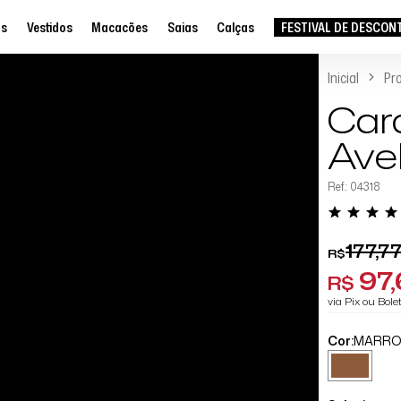
as
Vestidos
Macacões
Saias
Calças
FESTIVAL DE DESCON
Inicial
Pr
Car
Ave
Ref.: 04318
177,7
R$
97
R$
via Pix ou Bol
Cor:
MARR