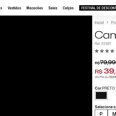
as
Vestidos
Macacões
Saias
Calças
FESTIVAL DE DESCON
Inicial
Pr
Cam
Ref.: 02987
79,99
R$
39
R$
via Pix ou Bol
Cor:
PRETO
Selecione 
P