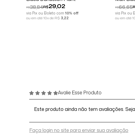
29,02
38,84
66,65
R$
R$
R$
via Pix ou Boleto com
10% off
via Pix ou
ou em até 10x de R$
3,22
ou em até 
Avalie Esse Produto
Este produto ainda não tem avaliações. Seja 
Faça login no site para enviar sua avaliação