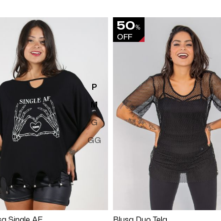
50
%
OFF
P
M
G
GG
Comprar
Comprar
a Single AF
Blusa Duo Tela