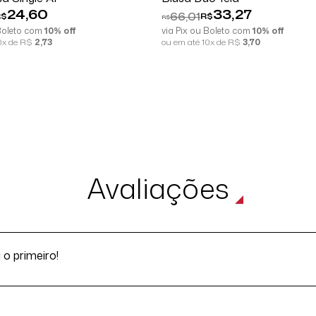
24,60
33,27
66,01
R$
R$
R$
 Boleto com
10% off
via Pix ou Boleto com
10% off
10x de R$
2,73
ou em até 10x de R$
3,70
Avaliações
o primeiro!