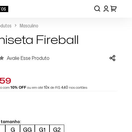
TOS
odutos
Masculino
iseta Fireball
Avalie Esse Produto
,59
eto com
10% OFF
ou em até
10x
de R$
4,40
nos cartões
o tamanho:
M
G
GG
G1
G2