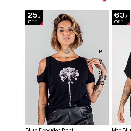
25
63
%
%
OFF
OFF
P
M
G
GG
Comprar
Blusa Dandelion Plant
Max Blus