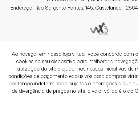
Q-100. Tenho 1,72 e não ficou curta. Go
Endereço: Rua Sargento Fontes, 145, Castelanea - 25640
Luzia M.
Comprador Verificado
Ao navegar em nossa loja virtual, você concorda co
13/06/2026 às 09h48
cookies no seu dispositivo para melhorar a navegação 
Itanhaém / SP
utilização do site e ajudar nas nossas iniciativas de 
Amei, o tecido é bem diferente, mas o
condições de pagamento exclusivos para compras via int
corpo é perfeito! Toda vez que visto es
por tempo indeterminado, sujeitas a alterações a qual
pessoas ficam comentando!
de divergência de preços no site, o valor válido é o do
Ver Mais Avaliações