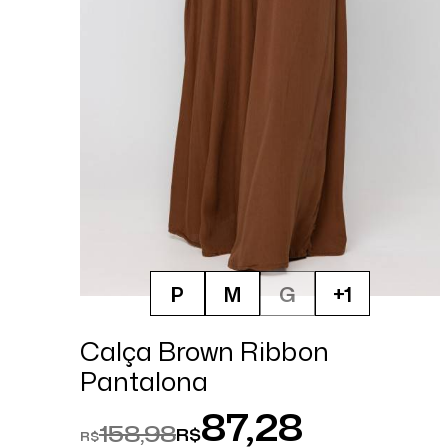
P
M
G
+1
Calça Brown Ribbon
Pantalona
87,28
158,98
R$
R$