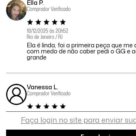
Ella P.
Comprador Verificado
18/12/2025 às 20h52
Rio de Janeiro / RJ
Ela é linda, foi a primeira peça que me
com medo de não caber pedi o GG e a
grande
Vanessa L.
Comprador Verificado
16/12/2025 às 07h19
Faça login no site para enviar su
Curitiba / PR
Maravilhosa. Fica linda no corpo, já te
modelo.