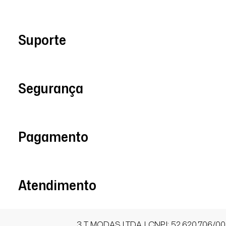
08/08/2025 às 12h57
Rio de Janeiro / RJ
Suporte
Linda.
Segurança
Cristina O J.
Comprador Verificado
Pagamento
22/06/2026 às 13h28
Aparecida de Goiânia / GO
A calça é muito bonita, tem um tecido 
Só o lugar da caveira que pinica um p
Atendimento
acabamento queimado, mas ai vou us
calça invisível por baixo para ameniza
tudo certo. Já até pedi outros modelos
da P ficaram certinhas em mim que ten
3 T MODAS LTDA | CNPJ: 52.620.706/00