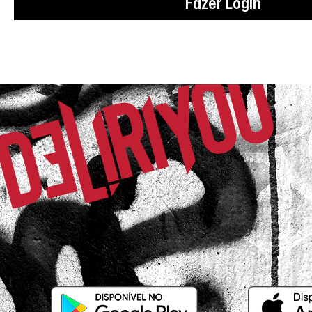
Fazer Login
O tecido é mais brilhante.
Marta P.
Comprador Verificado
16/12/2025 às 07h10
João Pessoa / PB
Belíssima!
Raquel R.
Comprador Verificado
30/10/2025 às 16h27