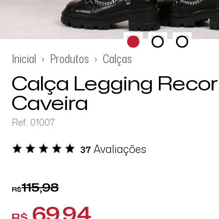
Inicial
Produtos
Calças
Calça Legging Recor
Caveira
Ref.: 01007
Avaliações
37
115,98
R$
69,94
R$