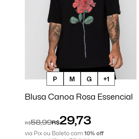
P
M
G
+1
Blusa Canoa Rosa Essencial
29,73
58,99
R$
R$
via Pix ou Boleto com
10% off