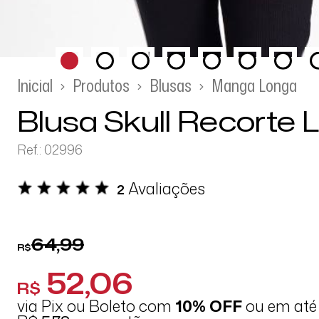
Inicial
Produtos
Blusas
Manga Longa
Blusa Skull Recorte 
Ref.: 02996
Avaliações
2
64,99
R$
52,06
R$
via Pix ou Boleto com
10% OFF
ou em at